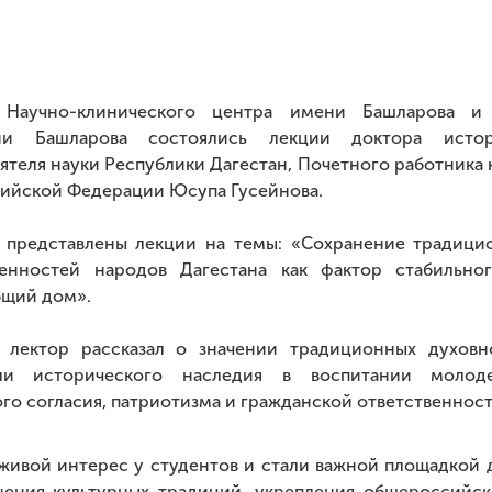
 Научно-клинического центра имени Башларова и
и Башларова состоялись лекции доктора истор
ятеля науки Республики Дагестан, Почетного работника 
сийской Федерации Юсупа Гусейнова.
 представлены лекции на темы: «Сохранение традици
енностей народов Дагестана как фактор стабильно
бщий дом».
 лектор рассказал о значении традиционных духовн
ли исторического наследия в воспитании молод
о согласия, патриотизма и гражданской ответственност
живой интерес у студентов и стали важной площадкой 
нения культурных традиций, укрепления общероссийск