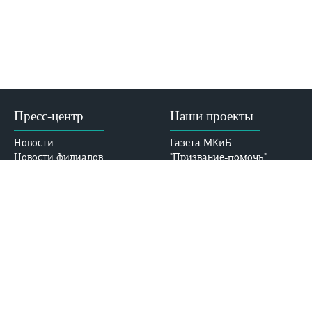
Пресс-центр
Наши проекты
Новости
Газета МКиБ
Новости филиалов
"Призвание-помочь"
VK
Медицина пророка
События
Часто задаваемые
Документы
вопросы
Виртуальный тур в МКиБ
Устав
E-mail: med-kolledj@bk.ru
Лицензия
Аккредитация
Безопасность
Контакты