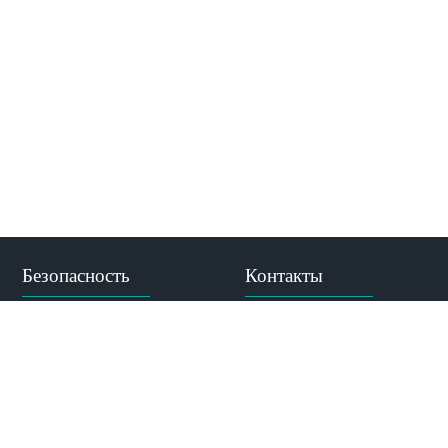
Безопасность
Контакты
Адрес:
Противодействие
ул. Абдлхамида Юсупова,
коррупции
69, Махачкала, РД, 367014
Противодействие
терроризму и
Тел. приемной комиссии:
экстремизму
+7 (988) 785-32-32
МВД по Республике
Дагестан