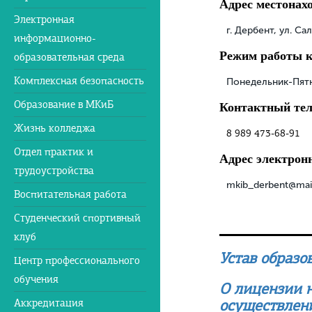
Адрес местонах
Электронная
г. Дербент, ул. Са
информационно-
Режим работы 
образовательная среда
Комплексная безопасность
Понедельник-Пятн
Образование в МКиБ
Контактный те
Жизнь колледжа
8 989 473-68-91
Отдел практик и
Адрес электрон
трудоустройства
mkib_derbent@mail
Воспитательная работа
Студенческий спортивный
клуб
Устав образо
Центр профессионального
обучения
О лицензии н
осуществлен
Аккредитация