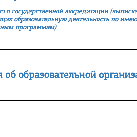
о о государственной аккредитации (в
ыписка
щих образовательную деятельность по име
ьным программам)
 об образовательной органи