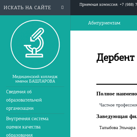
Приемная комиссия: +7 (988) 
Абитуриентам
Дербент
Медицинский колледж
имени БАШЛАРОВА
Сведения об
Полное наимено
образовательной
Частное профессио
организации
Заведующая фи
Внутренняя система
оценки качества
Талыбова Эльнара
образования