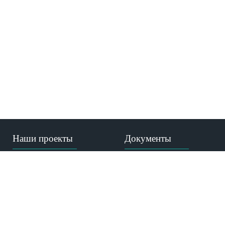
Наши проекты
Документы
Газета МКиБ
Устав
"Призвание-помочь"
Лицензия
Медицина пророка
Аккредитация