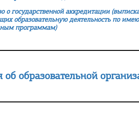
о о государственной аккредитации (в
ыписка
щих образовательную деятельность по име
ьным программам)
 об образовательной органи