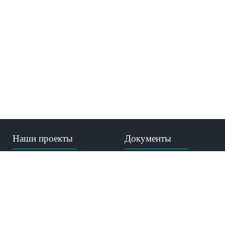
Наши проекты
Документы
Газета МКиБ
Устав
"Призвание-помочь"
Лицензия
Медицина пророка
Аккредитация