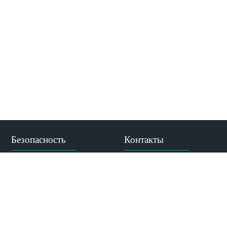
Безопасность
Контакты
Адрес:
Противодействие
ул. Абдлхамида Юсупова,
коррупции
69, Махачкала, РД, 367014
Противодействие
терроризму и
Тел. приемной комиссии:
экстремизму
+7 (988) 785-32-32
МВД по Республике
Дагестан