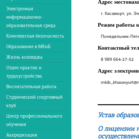
Адрес местонах
Электронная
г. Хасавюрт, ул. 
информационно-
Режим работы 
образовательная среда
Комплексная безопасность
Понедельник-Пятн
Образование в МКиБ
Контактный те
Жизнь колледжа
8 989 664-27-52
Отдел практик и
Адрес электрон
трудоустройства
mkib_khasavyurt@m
Воспитательная работа
Студенческий спортивный
клуб
Устав образо
Центр профессионального
обучения
О лицензии н
осуществлен
Аккредитация