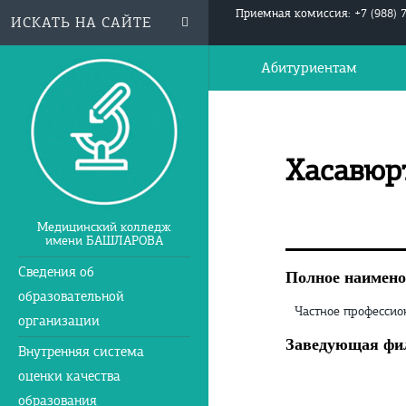
Приемная комиссия: +7 (988) 
Абитуриентам
Хасавюр
Медицинский колледж
имени БАШЛАРОВА
Сведения об
Полное наимено
образовательной
Частное профессио
организации
Заведующая фи
Внутренняя система
оценки качества
образования