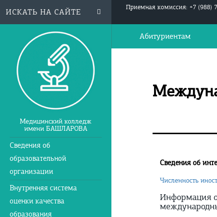
Приемная комиссия: +7 (988) 
Абитуриентам
Междуна
Медицинский колледж
имени БАШЛАРОВА
Сведения об
образовательной
Сведения об инт
организации
Численность инос
Внутренняя система
Информация о
оценки качества
международны
образования