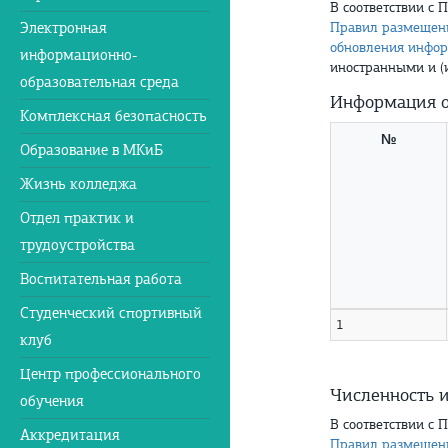
В соответствии с
Электронная
Правил размещени
обновления инфор
информационно-
иностранными и (
образовательная среда
Информация о
Комплексная безопасность
№
Образование в МКиБ
Жизнь колледжа
Отдел практик и
трудоустройства
Воспитательная работа
Студенческий спортивный
1
клуб
Центр профессионального
Численность 
обучения
В соответствии с
Аккредитация
Правил размещени