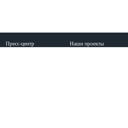
Пресс-центр
Наши проекты
Новости
Газета МКиБ
Новости филиалов
"Призвание-помочь"
VK
Медицина пророка
События
Часто задаваемые
Документы
вопросы
Виртуальный тур в МКиБ
Устав
E-mail: med-kolledj@bk.ru
Лицензия
Аккредитация
Безопасность
Контакты