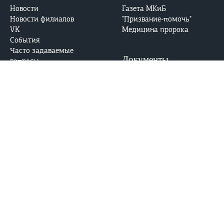
Новости
Газета МКиБ
Новости филиалов
"Призвание-помочь"
VK
Медицина пророка
События
Часто задаваемые
Документы
вопросы
Виртуальный тур в МКиБ
Устав
E-mail: med-kolledj@bk.ru
Лицензия
Аккредитация
Безопасность
Контакты
Адрес:
Противодействие
ул. Абдлхамида Юсупова,
коррупции
69, Махачкала, РД, 367014
Противодействие
терроризму и
Тел. приемной комиссии:
экстремизму
+7 (988) 785-32-32
МВД по Республике
Дагестан
Тел.:02 / 8-(8722)-98-48-48