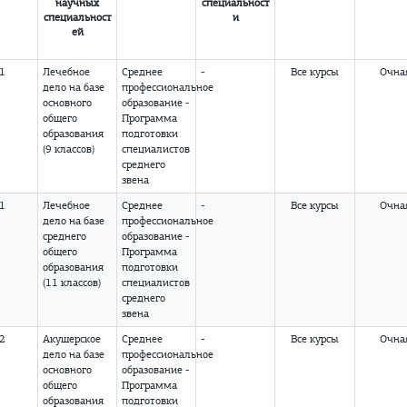
научных
специальност
специальност
и
ей
01
Лечебное
Среднее
-
Все курсы
Очна
дело
на базе
профессиональное
основного
образование -
общего
Программа
образования
подготовки
(9 классов)
специалистов
среднего
звена
01
Лечебное
Среднее
-
Все курсы
Очна
дело
на базе
профессиональное
среднего
образование -
общего
Программа
образования
подготовки
(11 классов)
специалистов
среднего
звена
02
Акушерское
Среднее
-
Все курсы
Очна
дело
на базе
профессиональное
основного
образование -
общего
Программа
образования
подготовки