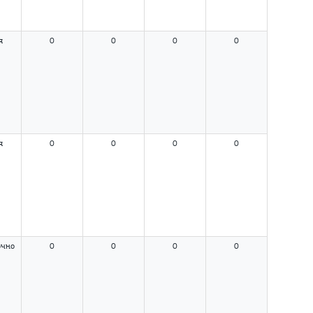
я
0
0
0
0
я
0
0
0
0
очно
0
0
0
0