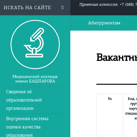
Приемная комиссия: +7 (988) 
Абитуриентам
Вакантн
Медицинский колледж
имени БАШЛАРОВА
Сведения об
№
Код,
образовательной
гру
организации
нау
специа
Внутренняя система
е
оценки качества
образования