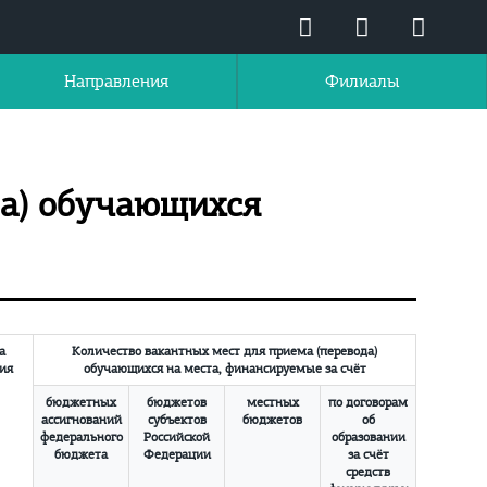
Направления
Филиалы
да) обучающихся
а
Количество вакантных мест для приема (перевода)
ия
обучающихся на места, финансируемые за счёт
бюджетных
бюджетов
местных
по договорам
ассигнований
субъектов
бюджетов
об
федерального
Российской
образовании
бюджета
Федерации
за счёт
средств