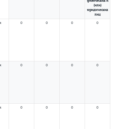
физических и
(или)
юридических
лиц
я
0
0
0
0
я
0
0
0
0
я
0
0
0
0