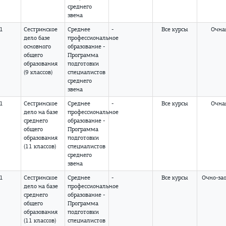
среднего
звена
01
Сестринское
Среднее
-
Все курсы
Очна
дело базе
профессиональное
основного
образование -
общего
Программа
образования
подготовки
(9 классов)
специалистов
среднего
звена
01
Сестринское
Среднее
-
Все курсы
Очна
дело на базе
профессиональное
среднего
образование -
общего
Программа
образования
подготовки
(11 классов)
специалистов
среднего
звена
01
Сестринское
Среднее
-
Все курсы
Очно-за
дело
на базе
профессиональное
среднего
образование -
общего
Программа
образования
подготовки
(11 классов)
специалистов