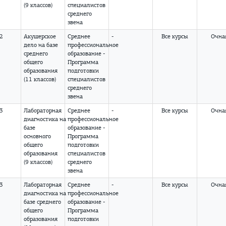
(9 классов)
специалистов
среднего
звена
02
Акушерское
Среднее
-
Все курсы
Очна
дело
на базе
профессиональное
среднего
образование -
общего
Программа
образования
подготовки
(11 классов)
специалистов
среднего
звена
03
Лабораторная
Среднее
-
Все курсы
Очна
диагностика
на
профессиональное
базе
образование -
основного
Программа
общего
подготовки
образования
специалистов
(9 классов)
среднего
звена
03
Лабораторная
Среднее
-
Все курсы
Очна
диагностика
на
профессиональное
базе среднего
образование -
общего
Программа
образования
подготовки