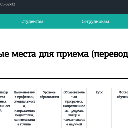
785-32-32
Студентам
Сотрудникам
ые места для приема (перево
 шифр
Наименовани
Уровень
Образователь
Курс
Форм
ппы
е профессии,
образования
ная
обучен
чных
специальност
программа,
льност
и,
направленнос
й
направления
ть, профиль,
подготовки,
шифр и
наименовани
наименовани
е группы
е научной