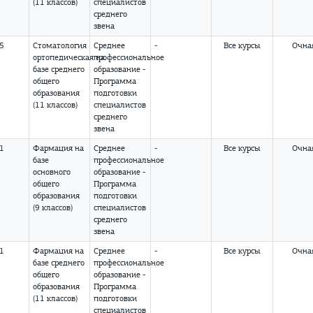
(11 классов)
специалистов
среднего
звена
05
Стоматология
Среднее
-
Все курсы
Очна
ортопедическая
профессиональное
на
базе среднего
образование -
общего
Программа
образования
подготовки
(11 классов)
специалистов
среднего
звена
01
Фармация
на
Среднее
-
Все курсы
Очна
базе
профессиональное
основного
образование -
общего
Программа
образования
подготовки
(9 классов)
специалистов
среднего
звена
01
Фармация
на
Среднее
-
Все курсы
Очна
базе среднего
профессиональное
общего
образование -
образования
Программа
(11 классов)
подготовки
специалистов