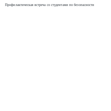
Профилактическая встреча со студентами по безопасности
дорожного движения
25 АПРЕЛЯ 2026 Г.
Участие колледжа в ярмарке трудоустройства «Работа России.
Время возможностей»
25 АПРЕЛЯ 2026 Г.
Профориентационный квест «Твоя профессия — твоё будущее»
Пресс-центр
Наши проекты
Новости
Газета МКиБ
Новости филиалов
"Призвание-помочь"