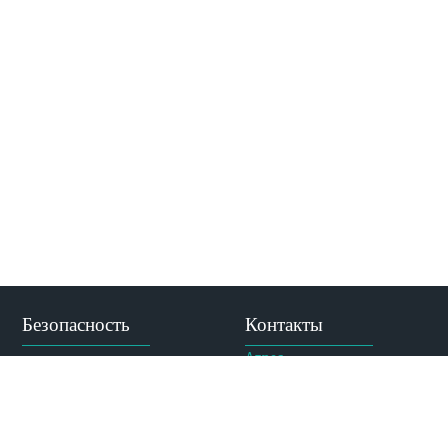
Безопасность
Контакты
Адрес:
Противодействие
ул. Абдлхамида Юсупова,
коррупции
69, Махачкала, РД, 367014
Противодействие
терроризму и
Тел. приемной комиссии:
экстремизму