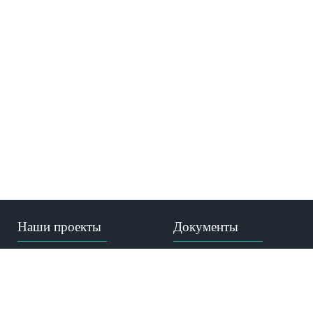
Наши проекты
Документы
Газета МКиБ
Устав
"Призвание-помочь"
Лицензия
Медицина пророка
Аккредитация