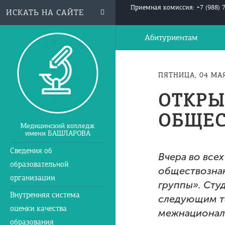
Приемная комиссия: +7 (988) 
Абитуриентам
ПЯТНИЦА, 04 МАЯ
ОТКРЫ
ОБЩЕ
Медицинский колледж
имени БАШЛАРОВА
Сведения об
Вчера во все
образовательной
обществозна
организации
группы». Сту
Внутренняя система
следующим т
оценки качества
межнационал
образования