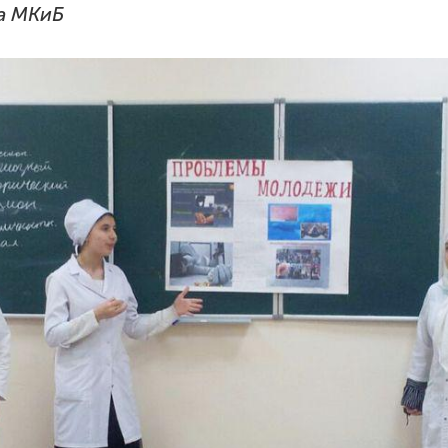
а МКиБ