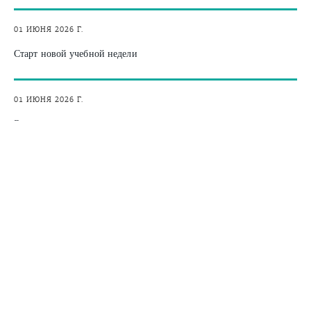
01 ИЮНЯ 2026 Г.
Старт новой учебной недели
01 ИЮНЯ 2026 Г.
Экскурсия для школьников
01 ИЮНЯ 2026 Г.
Турнир по волейболу
22 МАЯ 2026 Г.
Студенческий субботник ко Дню Земли
22 МАЯ 2026 Г.