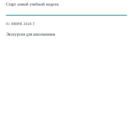
Старт новой учебной недели
01 ИЮНЯ 2026 Г.
Экскурсия для школьников
01 ИЮНЯ 2026 Г.
Турнир по волейболу
22 МАЯ 2026 Г.
Студенческий субботник ко Дню Земли
22 МАЯ 2026 Г.
Лучшая командная игра