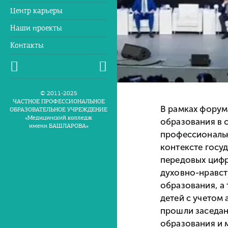
Центр карьеры
Наши проекты
Контакты
© 2011-2025
ЧАСТНОЕ ПРОФЕССИОНАЛЬНОЕ
В рамках форум
ОБРАЗОВАТЕЛЬНОЕ УЧРЕЖДЕНИЕ
«Медицинский колледж
образования в 
имени БАШЛАРОВА»
профессиональн
контексте госу
передовых цифр
духовно-нравст
образования, а
детей с учетом
прошли заседан
образования и 