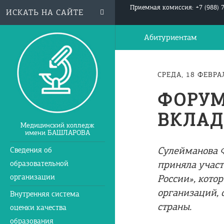
Приемная комиссия: +7 (988) 
Абитуриентам
СРЕДА, 18 ФЕВРА
ФОРУМ
ВКЛАД
Медицинский колледж
имени БАШЛАРОВА
Сулейманова 
Сведения об
приняла участ
образовательной
организации
России», кото
организаций, 
Внутренняя система
страны.
оценки качества
образования