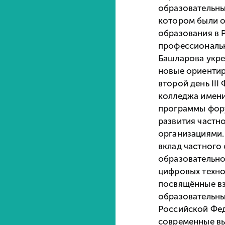
образовательны
котором были о
образования в 
профессиональ
Башларова укре
новые ориентир
второй день II
колледжа имени
программы фору
развития частн
организациями.
вклад частного
образовательно
цифровых техно
посвящённые вз
образовательны
Российской Фед
современные вы