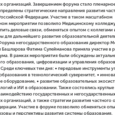
х организаций. Завершением форума стало пленарное
пределены стратегические направления развития час
Российской Федерации. Участие в таком масштабном
ном мероприятии позволило Медицинскому колледж
пить деловые связи, обменяться опытом с коллегами 
ы для дальнейшего развития образовательной деятел
I Форума негосударственного образования директор 
 Башларова Фатима Сулейманова приняла участие в 
ма. В рамках мероприятия были обсуждены актуаль
ого образования, цифровизации и управления образо
 Среди ключевых тем дня: • передовые инструменты у
 образования в технологический суверенитет, • инно
е оборудование, • развитие образовательных экосист
логий и ИИ в образовании. Также состоялись круглые
аимодействию государственных и негосударственны
х организаций, а также стратегии развития частного 
ерации. Участие в форуме позволило обменяться опы
зовы и перспективы развития системы образования.