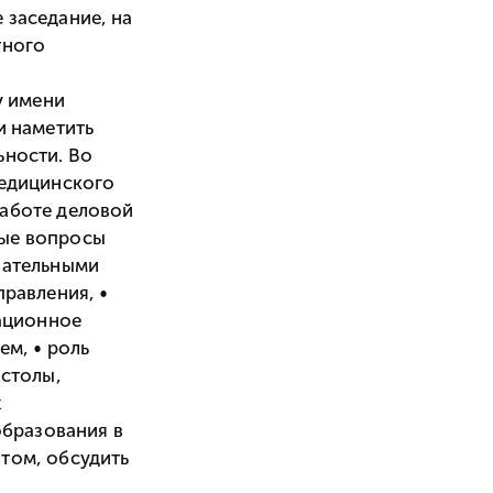
 заседание, на
тного
у имени
и наметить
ьности. Во
Медицинского
работе деловой
ные вопросы
вательными
правления, •
вационное
ем, • роль
 столы,
х
образования в
том, обсудить