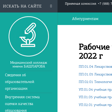
Приемная комиссия: +7 (988) 
Абитуриентам
Рабочие
2022 г
Медицинский колледж
имени БАШЛАРОВА
ПП.01.04 Лекарство
ПП.01.05 Лекарство
Сведения об
образовательной
ПП.02.01 Технологи
организации
УП.01.04 учебная пр
Внутренняя система
УП.01.05 учебная пр
оценки качества
УП.02.01 учебная пр
образования