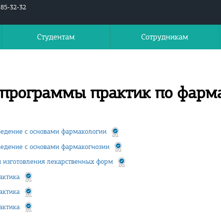
785-32-32
Студентам
Сотрудникам
 программы практик по фарма
ведение с основами фармакологии
ведение с основами фармакогнозии
я изготовления лекарственных форм
актика
актика
актика