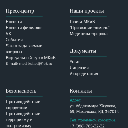
Пресс-центр
Наши проекты
Новости
Газета МКиБ
Новости филиалов
"Призвание-помочь"
VK
Медицина пророка
События
Часто задаваемые
Документы
вопросы
Виртуальный тур в МКиБ
Устав
E-mail: med-kolledj@bk.ru
Лицензия
Аккредитация
Безопасность
Контакты
Адрес:
Противодействие
ул. Абдлхамида Юсупова,
коррупции
69, Махачкала, РД, 367014
Противодействие
терроризму и
Тел. приемной комиссии:
экстремизму
+7 (988) 785-32-32